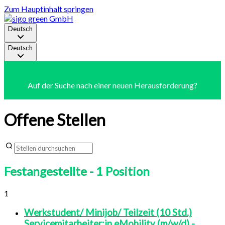
Zum Hauptinhalt springen
Deutsch
Deutsch
Auf der Suche nach einer neuen Herausforderung?
Offene Stellen
Festangestellte
- 1 Position
1
Werkstudent/ Minijob/ Teilzeit (10 Std.)
Servicemitarbeiter:in eMobility (m/w/d) -